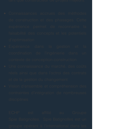
tant que constructeur de
projets majeurs
:
Connaissances accrues des méthodes
de construction et des phasages. Cette
expérience permet de reconnaitre la
faisabilité des concepts et les potentiels
d'optimisation
Expérience dans la gestion et la
coordination de l'ingénierie dans un
contexte de conception-construction
Une connaissance du marché, des coûts
réels ainsi que dans l'octroi des contrats
et de la gestion du changement
Vision d'ensemble et compréhension des
contraintes d'intégration de nombreuses
disciplines
ECHP est affilié au Groupe
Spie Batignolles. Spie Batignolles est un
groupe opérant à l'international dans les