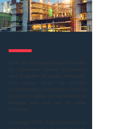
À PROPOS
ECHP est une
équipe d'experts
cumulant
de nombreuses années d'expérience
dans la gestion de projets d'envergure.
Notre équipe détient une expertise
multidisciplinaire
, principalement dans les
domaines du génie civil, du bâtiment, les
ouvrages d'art ainsi que les utilités
publiques.
L'avantage ECHP, c'est l'expérience en